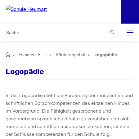
N
S
Zu den weiteren Informationen
Zur Bereichsauswahl
Zur Hilfsnavigation
Zum Inhalt
Zur Suche
Suche
Global
Navigation
Himmeri
...
Förderangebot
Logopädie
[no
title]
Logopädie
In der Logopädie steht die Förderung der mündlichen und
schriftlichen Sprachkompetenzen des einzelnen Kindes
im Vordergrund. Die Fähigkeit gesprochene und
geschriebene sprachliche Inhalte zu verstehen und sich
mündlich und schriftlich ausdrücken zu können, ist eine
der Schlüsselkompetenzen für den Schulerfolg.