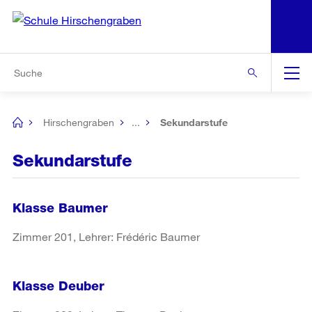
N
S
Zur Bereichsauswahl
Zur Hilfsnavigation
Zum Inhalt
Zur Suche
Suche
Global
Navigation
Hirschengraben
...
Sekundarstufe
[no
title]
Sekundarstufe
Klasse Baumer
Zimmer 201, Lehrer: Frédéric Baumer
Klasse Deuber