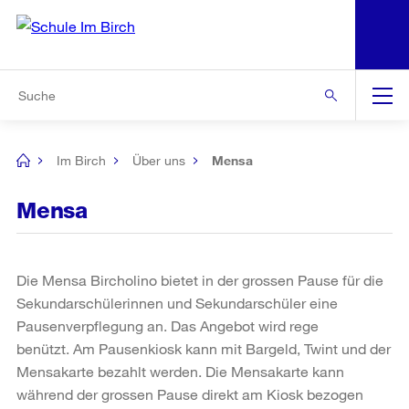
N
S
Zur Bereichsauswahl
Zur Hilfsnavigation
Zum Inhalt
Zur Suche
Suche
Global
Navigation
Im Birch
Über uns
Mensa
[no
title]
Mensa
Die Mensa Bircholino bietet in der grossen Pause für die
Sekundarschülerinnen und Sekundarschüler eine
Pausenverpflegung an. Das Angebot wird rege
benützt. Am Pausenkiosk kann mit Bargeld, Twint und der
Mensakarte bezahlt werden. Die Mensakarte kann
während der grossen Pause direkt am Kiosk bezogen