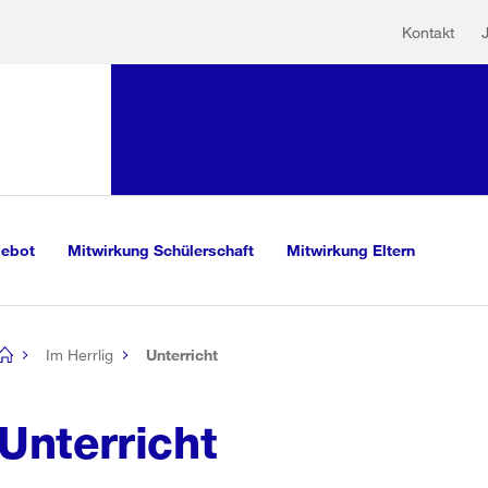
Hilfs
Sprunglink:
Kontakt
Navigation
mationen
sauswahl
vigation
m Inhalt
r Suche
gebot
Mitwirkung Schülerschaft
Mitwirkung Eltern
Im Herrlig
Unterricht
[no
title]
Unterricht