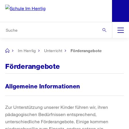
N
S
Zu den weiteren Informationen
Zur Bereichsauswahl
Zur Hilfsnavigation
Zum Inhalt
Zur Suche
Suche
Global
Navigation
Im Herrlig
Unterricht
Förderangebote
[no
title]
Förderangebote
Allgemeine Informationen
Zur Unterstützung unserer Kinder führen wir, ihren
pädagogischen Bedürfnissen entsprechend,
unterschiedliche Förderangebote. Einige kommen
niederschwellig zum Einsatz, andere setzen ein