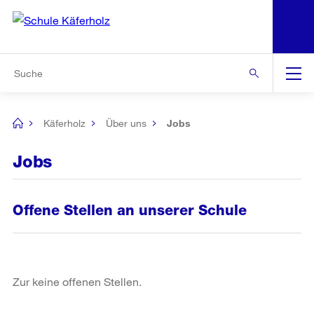
N
S
Zur Bereichsauswahl
Zur Hilfsnavigation
Zum Inhalt
Zur Suche
Suche
Global
Navigation
Käferholz
Über uns
Jobs
[no
title]
Jobs
Offene Stellen an unserer Schule
Zur keine offenen Stellen.