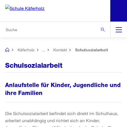
N
S
Zu den weiteren Informationen
Zur Bereichsauswahl
Zur Hilfsnavigation
Zum Inhalt
Zur Suche
Suche
Global
Navigation
Käferholz
...
Kontakt
Schulsozialarbeit
[no
title]
Schulsozialarbeit
Anlaufstelle für Kinder, Jugendliche und
ihre Familien
Die Schulsozialarbeit befindet sich direkt im Schulhaus,
arbeitet unabhängig und richtet sich an Kinder,