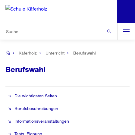
N
S
Zur Bereichsauswahl
Zur Hilfsnavigation
Zum Inhalt
Zur Suche
Suche
Global
Navigation
Käferholz
Unterricht
Berufswahl
[no
title]
Berufswahl
Die wichtigsten Seiten
Berufsbeschreibungen
Informationsveranstaltungen
Tests, Eignung