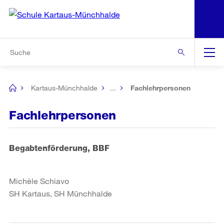
N
S
Zur Bereichsauswahl
Zur Hilfsnavigation
Zum Inhalt
Zur Suche
Suche
Global
Navigation
Kartaus-Münchhalde
...
Fachlehrpersonen
[no
title]
Fachlehrpersonen
Begabtenförderung, BBF
Michèle Schiavo
SH Kartaus, SH Münchhalde