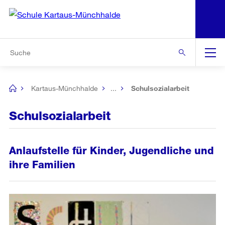
N
S
Zur Bereichsauswahl
Zur Hilfsnavigation
Zum Inhalt
Zur Suche
Suche
Global
Navigation
Kartaus-Münchhalde
...
Schulsozialarbeit
[no
title]
Schulsozialarbeit
Anlaufstelle für Kinder, Jugendliche und
ihre Familien