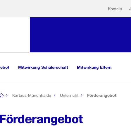
Hilfs
Sprunglink:
Kontakt
Navigation
mationen
sauswahl
vigation
m Inhalt
r Suche
gebot
Mitwirkung Schülerschaft
Mitwirkung Eltern
Kartaus-Münchhalde
Unterricht
Förderangebot
[no
title]
Förderangebot