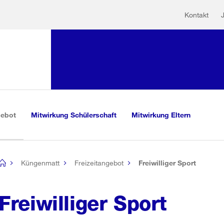
Hilfs
Sprunglink:
Kontakt
Navigation
mationen
sauswahl
vigation
m Inhalt
r Suche
(aktiv)
gebot
Mitwirkung Schülerschaft
Mitwirkung Eltern
Küngenmatt
Freizeitangebot
Freiwilliger Sport
[no
title]
Freiwilliger Sport