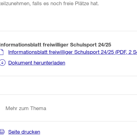
teilzunehmen, falls es noch freie Plätze hat.
Informationsblatt freiwilliger Schulsport 24/25
Informationsblatt freiwilliger Schulsport 24/25
(PDF, 2 S
Dokument herunterladen
Weitere
Informationen
Mehr zum Thema
Seite drucken