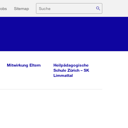
navigation
Suche
Jobs
Sitemap
Mitwirkung Eltern
Heilpädagogische
Schule Zürich – SK
Limmattal