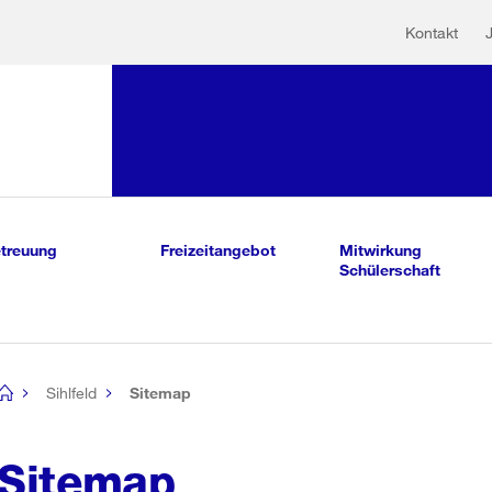
Hilfs
Sprunglink:
Kontakt
Navigation
sauswahl
vigation
m Inhalt
r Suche
treuung
Freizeitangebot
Mitwirkung
Schülerschaft
Sihlfeld
Sitemap
[no
title]
Sitemap