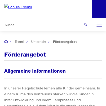
N
S
Zu den weiteren Informationen
Zur Bereichsauswahl
Zur Hilfsnavigation
Zum Inhalt
Zur Suche
Suche
Global
Navigation
Triemli
Unterricht
Förderangebot
[no
title]
Förderangebot
Allgemeine Informationen
In unserer Regelschule lernen alle Kinder gemeinsam. In
einem Klima des Vertrauens stärken wir die Kinder in
ihrer Entwicklung und ihrem Lernprozess und
unterstützen sie auf dem Weg in die anschliessenden