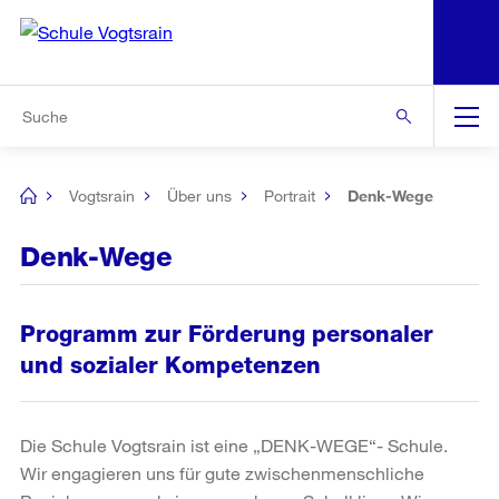
N
S
Zu den weiteren Informationen
Zur Bereichsauswahl
Zur Hilfsnavigation
Zum Inhalt
Zur Suche
Suche
Global
Navigation
Vogtsrain
Über uns
Portrait
Denk-Wege
[no
title]
Denk-Wege
Programm zur Förderung personaler
und sozialer Kompetenzen
Die Schule Vogtsrain ist eine „DENK-WEGE“- Schule.
Wir engagieren uns für gute zwischenmenschliche