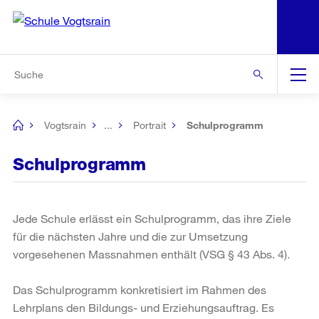
N
S
Zur Bereichsauswahl
Zur Hilfsnavigation
Zum Inhalt
Zur Suche
Suche
Global
Navigation
Vogtsrain
...
Portrait
Schulprogramm
[no
title]
Schulprogramm
Jede Schule erlässt ein Schulprogramm, das ihre Ziele
für die nächsten Jahre und die zur Umsetzung
vorgesehenen Massnahmen enthält (VSG § 43 Abs. 4).
Das Schulprogramm konkretisiert im Rahmen des
Lehrplans den Bildungs- und Erziehungsauftrag. Es