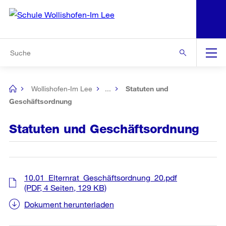
N
S
Zur Bereichsauswahl
Zur Hilfsnavigation
Zum Inhalt
Zur Suche
Suche
Global
Navigation
Wollishofen-Im Lee
...
Statuten und
[no
title]
Geschäftsordnung
Statuten und Geschäftsordnung
10.01_Elternrat_Geschäftsordnung_20.pdf
(PDF, 4 Seiten, 129 KB)
Dokument herunterladen