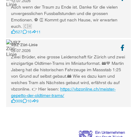
12.07.2026
Auch wenn der Traum zu Ende ist. Danke für die vielen
unvergesslichen Fussballstunden und die grossen
Emotionen. ⚽ 👏 Kommt gut nach Hause, wir erwarten
euch. 🇨🇭
527
16
11
VBZ Züri-Linie
09.07.2026
Zwei Brüder, eine grosse Leidenschaft für Zürich und zwei
einzigartige Oldtimer-Trams im Miniaturformat. 🚋💙 Martin
Jaberg hat die historischen Fahrzeuge im Massstab 1:25
von Grund auf selbst gebaut.🚋 Wie es dazu kam und
welches Tram als Nächstes gebaut wird, erfährst du auf
vbzonline. 👉 Hier lesen:
https://vbzonline.ch/meister-
gepetto-der-oldtimer-trams/
309
10
9