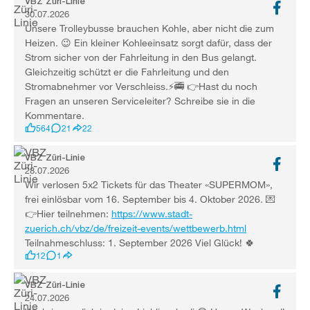
VBZ Züri-Linie
30.07.2026
Unsere Trolleybusse brauchen Kohle, aber nicht die zum
Heizen. 😉 Ein kleiner Kohleeinsatz sorgt dafür, dass der
Strom sicher von der Fahrleitung in den Bus gelangt.
Gleichzeitig schützt er die Fahrleitung und den
Stromabnehmer vor Verschleiss.⚡️🚎 👉Hast du noch
Fragen an unseren Serviceleiter? Schreibe sie in die
Kommentare.
564
21
22
VBZ Züri-Linie
28.07.2026
Wir verlosen 5x2 Tickets für das Theater «SUPERMOM»,
frei einlösbar vom 16. September bis 4. Oktober 2026. 💌
👉Hier teilnehmen:
https://www.stadt-
zuerich.ch/vbz/de/freizeit-events/wettbewerb.html
Teilnahmeschluss: 1. September 2026 Viel Glück! 🍀
12
1
VBZ Züri-Linie
24.07.2026