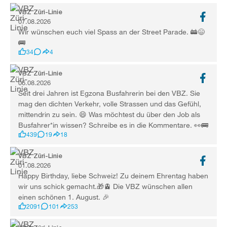
VBZ Züri-Linie
07.08.2026
Wir wünschen euch viel Spass an der Street Parade. 🚋😄
🚌
34
4
VBZ Züri-Linie
06.08.2026
Seit drei Jahren ist Egzona Busfahrerin bei den VBZ. Sie
mag den dichten Verkehr, volle Strassen und das Gefühl,
mittendrin zu sein. 😄 Was möchtest du über den Job als
Busfahrer*in wissen? Schreibe es in die Kommentare. 👀🚌
439
19
18
VBZ Züri-Linie
01.08.2026
Happy Birthday, liebe Schweiz! Zu deinem Ehrentag haben
wir uns schick gemacht.🎁🚊 Die VBZ wünschen allen
einen schönen 1. August. 🎉
2091
101
253