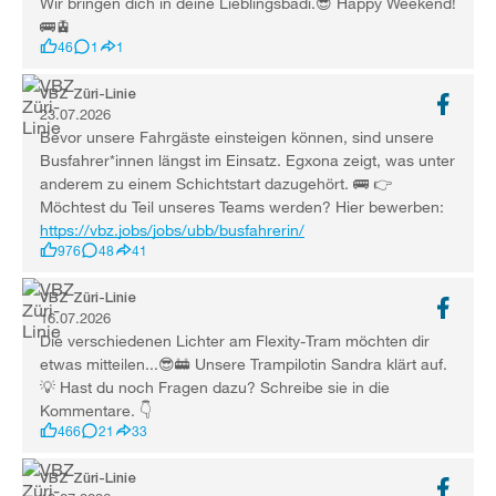
Wir bringen dich in deine Lieblingsbadi.😎 Happy Weekend!
🚌🚊
46
1
1
VBZ Züri-Linie
23.07.2026
Bevor unsere Fahrgäste einsteigen können, sind unsere
Busfahrer*innen längst im Einsatz. Egxona zeigt, was unter
anderem zu einem Schichtstart dazugehört. 🚌 👉
Möchtest du Teil unseres Teams werden? Hier bewerben:
https://vbz.jobs/jobs/ubb/busfahrerin/
976
48
41
VBZ Züri-Linie
16.07.2026
Die verschiedenen Lichter am Flexity-Tram möchten dir
etwas mitteilen...😎🚋 Unsere Trampilotin Sandra klärt auf.
💡 Hast du noch Fragen dazu? Schreibe sie in die
Kommentare. 👇
466
21
33
VBZ Züri-Linie