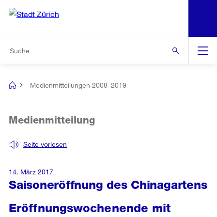
N
S
Zur Bereichsauswahl
Zur Hilfsnavigation
Zum Inhalt
Zur Suche
Suche
Global
Navigation
Medienmitteilungen 2008–2019
[no
title]
Medienmitteilung
Seite vorlesen
14. März 2017
Saisoneröffnung des Chinagartens
Eröffnungswochenende mit