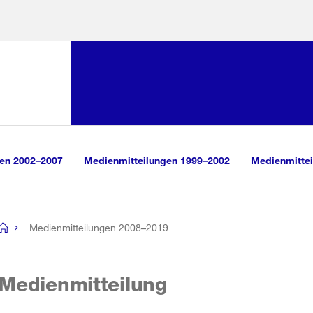
Sprunglink:
Navigation
sauswahl
vigation
m Inhalt
r Suche
gen 2002–2007
Medienmitteilungen 1999–2002
Medienmittei
Medienmitteilungen 2008–2019
[no
title]
Medienmitteilung