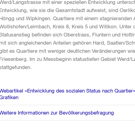
Werd/Langstrasse mit einer speziellen Entwicklung untersch
Entwicklung, wie sie die Gesamtstadt aufweist, sind Oerlik
Höngg und Wipkingen. Quartiere mit einem stagnierenden A
Wollishofen/Leimbach, Kreis 8, Kreis 5 und Witikon. Unter
Statusanstieg befinden sich Oberstrass, Fluntern und Hotti
mit sich angleichenden Anteilen gehören Hard, Saatlen/Sc
gibt es Quartiere mit weniger deutlichen Veränderungen wie
Friesenberg. Im zu Messbeginn statustiefen Gebiet Werd/L
stattgefunden.
Weitere
Webartikel «Entwicklung des sozialen Status nach Quartier»
Informationen
Grafiken
Weitere Informationen zur Bevölkerungsbefragung