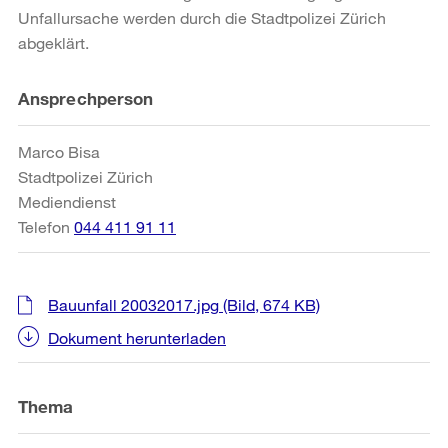
Unfallursache werden durch die Stadtpolizei Zürich
abgeklärt.
Weitere
Ansprechperson
Informationen
Marco Bisa
Stadtpolizei Zürich
Mediendienst
Telefon
044 411 91 11
Bauunfall 20032017.jpg
(Bild, 674 KB)
Dokument herunterladen
Thema