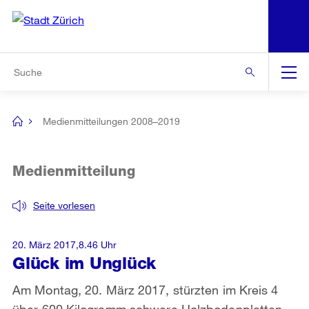
N
S
Zur Bereichsauswahl
Zur Hilfsnavigation
Zum Inhalt
Zur Suche
Suche
Global
Navigation
Medienmitteilungen 2008–2019
[no
title]
Medienmitteilung
Seite vorlesen
20. März 2017,8.46 Uhr
Glück im Unglück
Am Montag, 20. März 2017, stürzten im Kreis 4
über 600 Kilogramm schwere Holzbodenplatten