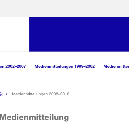
Sprunglink:
Navigation
sauswahl
vigation
m Inhalt
r Suche
gen 2002–2007
Medienmitteilungen 1999–2002
Medienmittei
Medienmitteilungen 2008–2019
[no
title]
Medienmitteilung