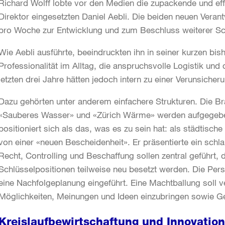
Richard Wolff lobte vor den Medien die zupackende und effi
Direktor eingesetzten Daniel Aebli. Die beiden neuen Verant
pro Woche zur Entwicklung und zum Beschluss weiterer Sch
Wie Aebli ausführte, beeindruckten ihn in seiner kurzen bis
Professionalität im Alltag, die anspruchsvolle Logistik und 
letzten drei Jahre hätten jedoch intern zu einer Verunsicher
Dazu gehörten unter anderem einfachere Strukturen. Die B
«Sauberes Wasser» und «Zürich Wärme» werden aufgegeben
positioniert sich als das, was es zu sein hat: als städtisch
von einer «neuen Bescheidenheit». Er präsentierte ein sch
Recht, Controlling und Beschaffung sollen zentral geführt, d
Schlüsselpositionen teilweise neu besetzt werden. Die Pers
eine Nachfolgeplanung eingeführt. Eine Machtballung soll 
Möglichkeiten, Meinungen und Ideen einzubringen sowie Ge
Kreislaufbewirtschaftung und Innovatio