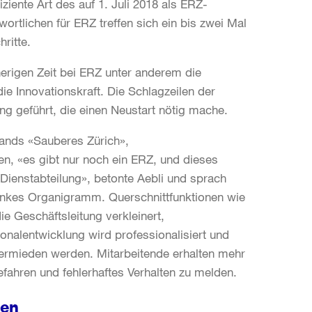
ziente Art des auf 1. Juli 2018 als ERZ-
wortlichen für ERZ treffen sich ein bis zwei Mal
ritte.
herigen Zeit bei ERZ unter anderem die
die Innovationskraft. Die Schlagzeilen der
ung geführt, die einen Neustart nötig mache.
rands «Sauberes Zürich»,
, «es gibt nur noch ein ERZ, und dieses
e Dienstabteilung», betonte Aebli und sprach
lankes Organigramm. Querschnittfunktionen wie
ie Geschäftsleitung verkleinert,
onalentwicklung wird professionalisiert und
vermieden werden. Mitarbeitende erhalten mehr
fahren und fehlerhaftes Verhalten zu melden.
nen