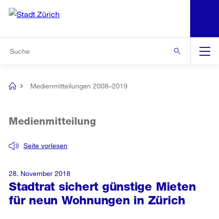
N
S
Zur Bereichsauswahl
Zur Hilfsnavigation
Zum Inhalt
Zur Suche
Suche
Global
Navigation
Medienmitteilungen 2008–2019
[no
title]
Medienmitteilung
Seite vorlesen
28. November 2018
Stadtrat sichert günstige Mieten
für neun Wohnungen in Zürich