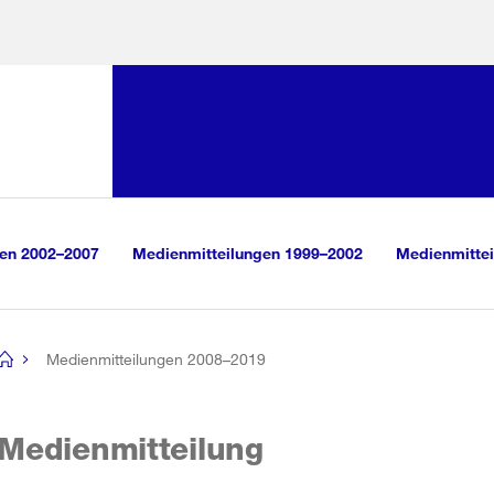
Sprunglink:
Navigation
sauswahl
vigation
m Inhalt
r Suche
gen 2002–2007
Medienmitteilungen 1999–2002
Medienmittei
Medienmitteilungen 2008–2019
[no
title]
Medienmitteilung