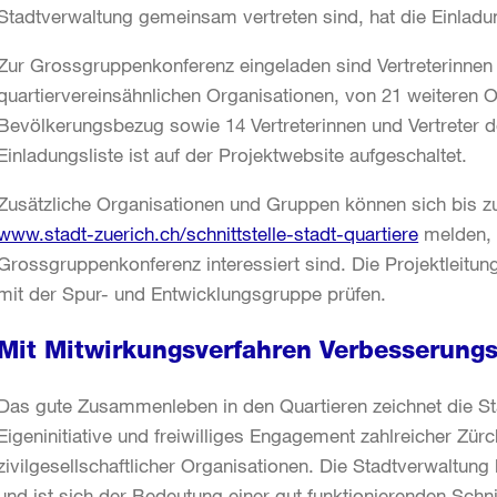
Stadtverwaltung gemeinsam vertreten sind, hat die Einladung
Zur Grossgruppenkonferenz eingeladen sind Vertreterinnen u
quartiervereinsähnlichen Organisationen, von 21 weiteren O
Bevölkerungsbezug sowie 14 Vertreterinnen und Vertreter d
Einladungsliste ist auf der Projektwebsite aufgeschaltet.
Zusätzliche Organisationen und Gruppen können sich bis 
www.stadt-zuerich.ch/schnittstelle-stadt-quartiere
melden, 
Grossgruppenkonferenz interessiert sind. Die Projektleit
mit der Spur- und Entwicklungsgruppe prüfen.
Mit Mitwirkungsverfahren Verbesserung
Das gute Zusammenleben in den Quartieren zeichnet die St
Eigeninitiative und freiwilliges Engagement zahlreicher Zür
zivilgesellschaftlicher Organisationen. Die Stadtverwaltun
und ist sich der Bedeutung einer gut funktionierenden Schni