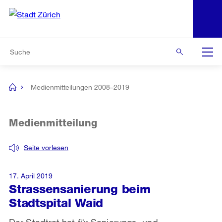
N
S
Zur Bereichsauswahl
Zur Hilfsnavigation
Zum Inhalt
Zur Suche
Suche
Global
Navigation
Medienmitteilungen 2008–2019
[no
title]
Medienmitteilung
Seite vorlesen
17. April 2019
Strassensanierung beim
Stadtspital Waid
Der Stadtrat hat für Sanierungs- und