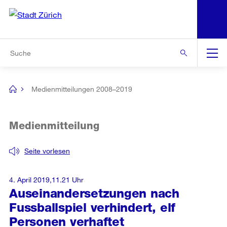
N
S
Zur Bereichsauswahl
Zur Hilfsnavigation
Zum Inhalt
Zur Suche
Suche
Global
Navigation
Medienmitteilungen 2008–2019
[no
title]
Medienmitteilung
Seite vorlesen
4. April 2019,11.21 Uhr
Auseinandersetzungen nach
Fussballspiel verhindert, elf
Personen verhaftet