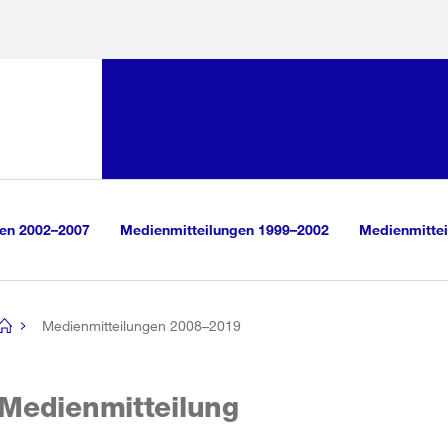
Sprunglink:
Navigation
sauswahl
vigation
m Inhalt
r Suche
gen 2002–2007
Medienmitteilungen 1999–2002
Medienmittei
Medienmitteilungen 2008–2019
[no
title]
Medienmitteilung