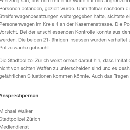
Fahrzeug sah, aus dem mit einer Waffe auf das angrenzende
Personen befanden, gezielt wurde. Unmittelbar nachdem die 
Streifenwagenbesatzungen weitergegeben hatte, sichtete ei
Personenwagen im Kreis 4 an der Kasernenstrasse. Die Pol
Vorsicht. Bei der anschliessenden Kontrolle konnte aus dem
werden. Die beiden 21-jährigen Insassen wurden verhaftet u
Polizeiwache gebracht.
Die Stadtpolizei Zürich weist erneut darauf hin, dass Imitat
nicht von echten Waffen zu unterscheiden sind und es deshal
gefährlichen Situationen kommen könnte. Auch das Tragen v
Weitere
Ansprechperson
Informationen
Michael Walker
Stadtpolizei Zürich
Mediendienst