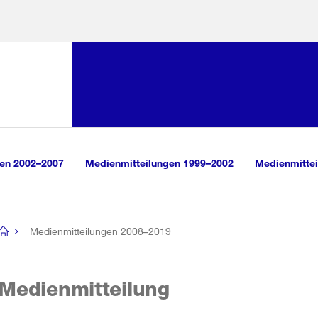
Sprunglink:
Navigation
sauswahl
vigation
m Inhalt
r Suche
gen 2002–2007
Medienmitteilungen 1999–2002
Medienmittei
Medienmitteilungen 2008–2019
[no
title]
Medienmitteilung