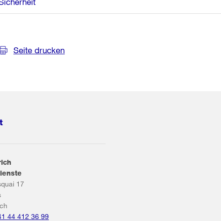
Sicherheit
Seite drucken
t
rich
ienste
squai 17
s
ich
41 44 412 36 99