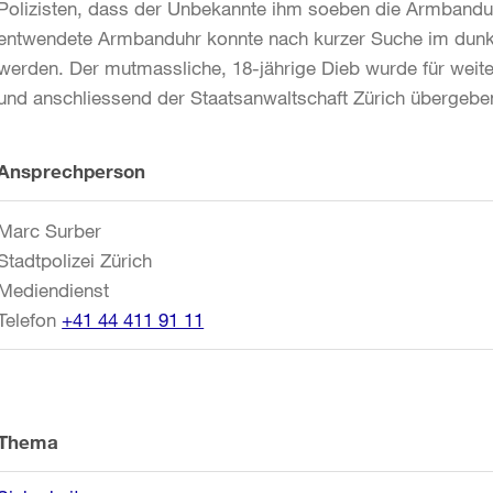
Polizisten, dass der Unbekannte ihm soeben die Armbanduh
entwendete Armbanduhr konnte nach kurzer Suche im dunkle
werden. Der mutmassliche, 18-jährige Dieb wurde für weite
und anschliessend der Staatsanwaltschaft Zürich übergebe
Weitere
Ansprechperson
Informationen
Marc Surber
Stadtpolizei Zürich
Mediendienst
Telefon
+41 44 411 91 11
Thema