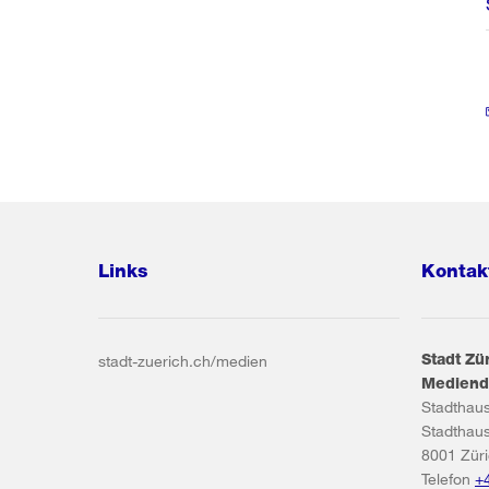
Links
Kontak
Stadt Zü
stadt-zuerich.ch/medien
Mediend
Stadthau
Stadthau
8001
Zür
Telefon
+