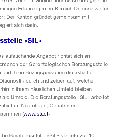
 2019, vor den Medien über diese erfolgreiche
eitigen Erfahrungen im Bereich Demenz weiter
bevor: Der Kanton gründet gemeinsam mit
giert sich darin.
stelle «SiL»
Das aufsuchende Angebot richtet sich an
ersonen der Gerontologischen Beratungsstelle
 und ihren Bezugspersonen die aktuelle
 Diagnostik durch und zeigen auf, welche
erhin in ihrem häuslichen Umfeld bleiben
iale Umfeld. Die Beratungsstelle «SiL» arbeitet
hiatrie, Neurologie, Geriatrie und
zusammen (
www.stadt-
e Beratungsstelle «SiL» startete vor 10