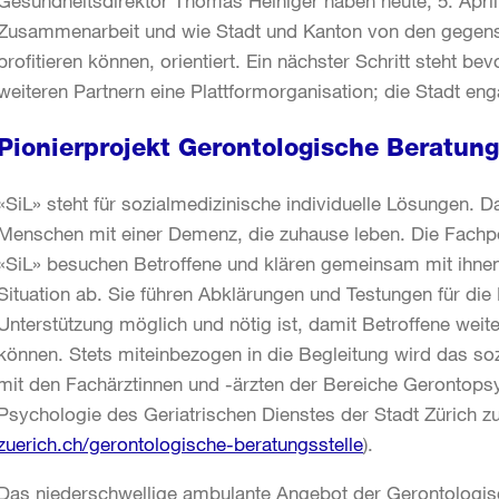
Gesundheitsdirektor Thomas Heiniger haben heute, 5. April
Zusammenarbeit und wie Stadt und Kanton von den gegens
profitieren können, orientiert. Ein nächster Schritt steht 
weiteren Partnern eine Plattformorganisation; die Stadt enga
Pionierprojekt Gerontologische Beratungs
«SiL» steht für sozialmedizinische individuelle Lösungen. 
Menschen mit einer Demenz, die zuhause leben. Die Fachp
«SiL» besuchen Betroffene und klären gemeinsam mit ihnen
Situation ab. Sie führen Abklärungen und Testungen für die
Unterstützung möglich und nötig ist, damit Betroffene weit
können. Stets miteinbezogen in die Begleitung wird das soz
mit den Fachärztinnen und -ärzten der Bereiche Gerontopsyc
Psychologie des Geriatrischen Dienstes der Stadt Zürich 
zuerich.ch/gerontologische-beratungsstelle
).
Das niederschwellige ambulante Angebot der Gerontologisch