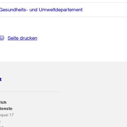
Gesundheits- und Umweltdepartement
Seite drucken
t
rich
ienste
squai 17
s