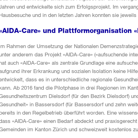
Jahren und entwickelte sich zum Erfolgsprojekt. Im verga
Hausbesuche und in den letzten Jahren konnten sie jeweil
«AIDA-Care» und Plattformorganisation 
Im Rahmen der Umsetzung der Nationalen Demenzstrategie 
unter anderem das Projekt «AIDA-Care» («aufsuchende inte
hat auch «AIDA-Care» als zentrale Grundlage eine aufsuc
aufgrund ihrer Erkrankung und sozialen Isolation keine Hil
entwickelt, dass es in unterschiedliche regionale Gesundhe
kann. Ab 2016 fand die Pilotphase in drei Regionen im Kant
Gesundheitszentrum Dielsdorf (für den Bezirk Dielsdorf) 
Gesundheit» in Bassersdorf (für Bassersdorf und zehn wei
bereits in den Regelbetrieb überführt worden. Eine wissensc
dass «AIDA-Care» einen Bedarf abdeckt und praxisgerecht a
Gemeinden im Kanton Zürich und schweizweit kostenlos z