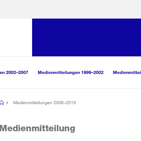
Sprunglink:
Navigation
sauswahl
vigation
m Inhalt
r Suche
gen 2002–2007
Medienmitteilungen 1999–2002
Medienmittei
Medienmitteilungen 2008–2019
[no
title]
Medienmitteilung