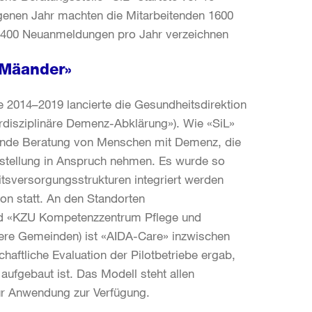
ngenen Jahr machten die Mitarbeitenden 1600
s 400 Neuanmeldungen pro Jahr verzeichnen
«Mäander»
2014–2019 lancierte die Gesundheitsdirektion
rdisziplinäre Demenz-Abklärung»). Wie «SiL»
hende Beratung von Menschen mit Demenz, die
festellung in Anspruch nehmen. Es wurde so
itsversorgungsstrukturen integriert werden
on statt. An den Standorten
und «KZU Kompetenzzentrum Pflege und
tere Gemeinden) ist «AIDA-Care» inzwischen
haftliche Evaluation der Pilotbetriebe ergab,
ufgebaut ist. Das Modell steht allen
ur Anwendung zur Verfügung.