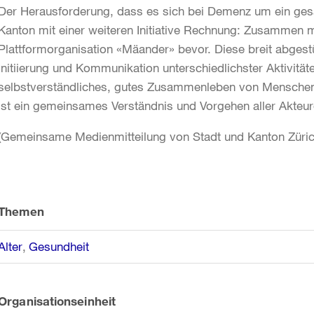
Der Herausforderung, dass es sich bei Demenz um ein gesa
Kanton mit einer weiteren Initiative Rechnung: Zusammen m
Plattformorganisation «Mäander» bevor. Diese breit abgestüt
Initiierung und Kommunikation unterschiedlichster Aktivitäte
selbstverständliches, gutes Zusammenleben von Mensche
ist ein gemeinsames Verständnis und Vorgehen aller Akteu
(Gemeinsame Medienmitteilung von Stadt und Kanton Züric
Weitere
Informationen
Themen
Alter
Gesundheit
Organisationseinheit