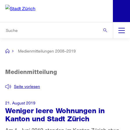
N
S
Zur Bereichsauswahl
Zur Hilfsnavigation
Zum Inhalt
Zur Suche
Suche
Global
Navigation
Medienmitteilungen 2008–2019
[no
title]
Medienmitteilung
Seite vorlesen
21. August 2019
Weniger leere Wohnungen in
Kanton und Stadt Zürich
Am 1. Juni 2019 standen im Kanton Zürich etwa