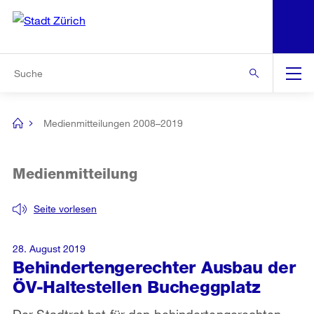
N
S
Zur Bereichsauswahl
Zur Hilfsnavigation
Zum Inhalt
Zur Suche
Suche
Global
Navigation
Medienmitteilungen 2008–2019
[no
title]
Medienmitteilung
Seite vorlesen
28. August 2019
Behindertengerechter Ausbau der
ÖV-Haltestellen Bucheggplatz
Der Stadtrat hat für den behindertengerechten