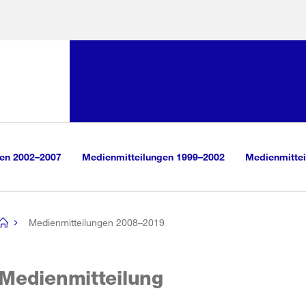
Sprunglink:
Navigation
sauswahl
vigation
m Inhalt
r Suche
gen 2002–2007
Medienmitteilungen 1999–2002
Medienmittei
Medienmitteilungen 2008–2019
[no
title]
Medienmitteilung