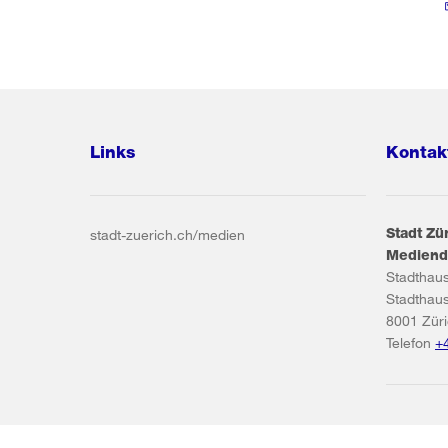
Links
Kontak
Stadt Zü
stadt-zuerich.ch/medien
Mediend
Stadthau
Stadthau
8001
Zür
Telefon
+