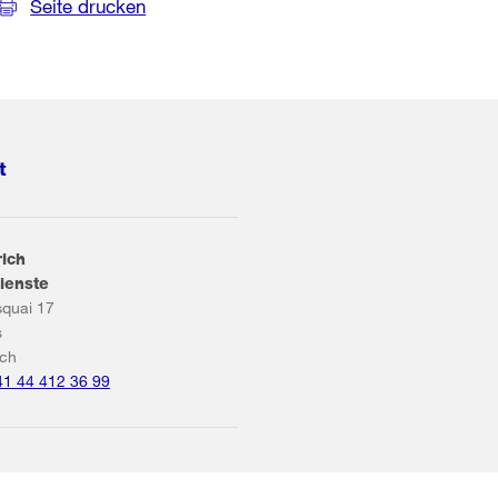
Seite drucken
t
rich
ienste
squai 17
s
ich
41 44 412 36 99