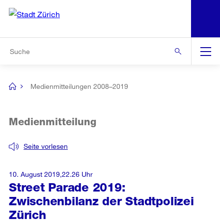
N
S
Zur Bereichsauswahl
Zur Hilfsnavigation
Zum Inhalt
Zur Suche
Suche
Global
Navigation
Medienmitteilungen 2008–2019
[no
title]
Medienmitteilung
Seite vorlesen
10. August 2019,22.26 Uhr
Street Parade 2019:
Zwischenbilanz der Stadtpolizei
Zürich