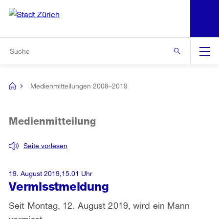
N
S
Zur Bereichsauswahl
Zur Hilfsnavigation
Zum Inhalt
Zur Suche
Suche
Global
Navigation
Medienmitteilungen 2008–2019
[no
title]
Medienmitteilung
Seite vorlesen
19. August 2019,15.01 Uhr
Vermisstmeldung
Seit Montag, 12. August 2019, wird ein Mann
vermisst.