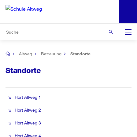
N
S
Zur Bereichsauswahl
Zur Hilfsnavigation
Zum Inhalt
Zur Suche
Suche
Global
Navigation
Altweg
Betreuung
Standorte
[no
title]
Standorte
Hort Altweg 1
Hort Altweg 2
Hort Altweg 3
Hort Altweg 4