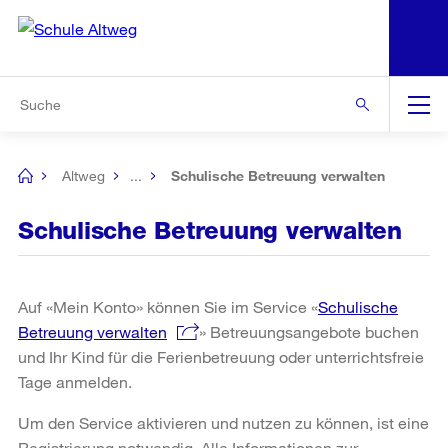
N
S
Zur Bereichsauswahl
Zur Hilfsnavigation
Zum Inhalt
Zur Suche
Suche
Global
Navigation
Altweg
...
Schulische Betreuung verwalten
[no
title]
Schulische Betreuung verwalten
Auf «Mein Konto» können Sie im Service «
Schulische
Betreuung verwalten
» Betreuungsangebote buchen
und Ihr Kind für die Ferienbetreuung oder unterrichtsfreie
Tage anmelden.
Um den Service aktivieren und nutzen zu können, ist eine
Registrierung notwendig. Alle Informationen zur