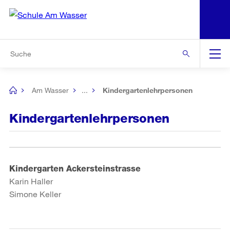
N
S
Zur Bereichsauswahl
Zur Hilfsnavigation
Zum Inhalt
Zur Suche
Suche
Global
Navigation
Am Wasser
...
Kindergartenlehrpersonen
[no
title]
Kindergartenlehrpersonen
Kindergarten Ackersteinstrasse
Karin Haller
Simone Keller