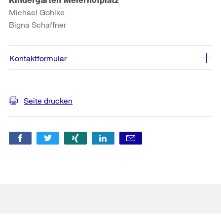
Kindergarten Meierhofplatz
Michael Gohlke
Bigna Schaffner
Kontaktformular
Weitere
Seite drucken
Informationen