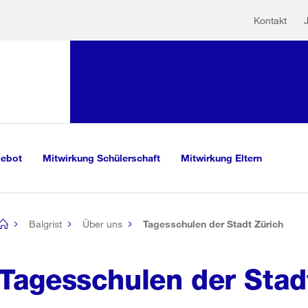
Hilfs
Sprunglink:
Kontakt
Navigation
sauswahl
vigation
m Inhalt
r Suche
gebot
Mitwirkung Schülerschaft
Mitwirkung Eltern
Balgrist
Über uns
Tagesschulen der Stadt Zürich
[no
title]
Tagesschulen der Stad