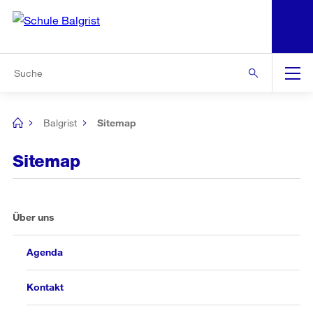
N
S
Zur Bereichsauswahl
Zur Hilfsnavigation
Zum Inhalt
Zur Suche
Suche
Global
Navigation
Balgrist
Sitemap
[no
title]
Sitemap
Über uns
Agenda
Kontakt