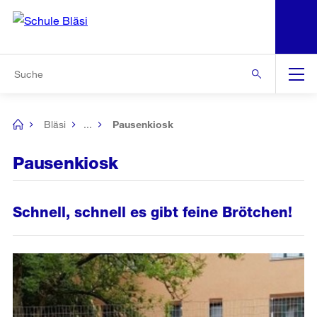
N
S
Zur Bereichsauswahl
Zur Hilfsnavigation
Zum Inhalt
Zur Suche
Suche
Global
Navigation
Bläsi
...
Pausenkiosk
[no
title]
Pausenkiosk
Schnell, schnell es gibt feine Brötchen!