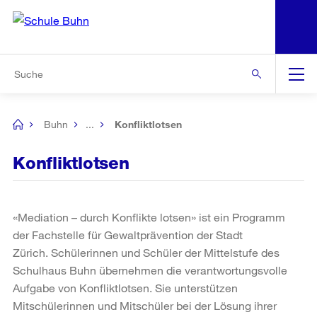
N
S
Zur Bereichsauswahl
Zur Hilfsnavigation
Zum Inhalt
Zur Suche
Suche
Global
Navigation
Buhn
...
Konfliktlotsen
[no
title]
Konfliktlotsen
«Mediation – durch Konflikte lotsen» ist ein Programm
der Fachstelle für Gewaltprävention der Stadt
Zürich. Schülerinnen und Schüler der Mittelstufe des
Schulhaus Buhn übernehmen die verantwortungsvolle
Aufgabe von Konfliktlotsen. Sie unterstützen
Mitschülerinnen und Mitschüler bei der Lösung ihrer