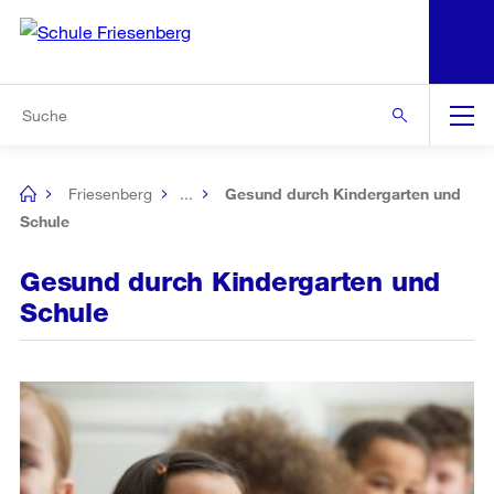
N
S
Zur Bereichsauswahl
Zur Hilfsnavigation
Zum Inhalt
Zur Suche
Suche
Global
Navigation
Friesenberg
...
Gesund durch Kindergarten und
[no
title]
Schule
Gesund durch Kindergarten und
Schule