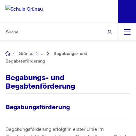
N
S
Zu den weiteren Informationen
Zur Bereichsauswahl
Zur Hilfsnavigation
Zum Inhalt
Zur Suche
Suche
Global
Navigation
Grünau
...
Begabungs- und
[no
title]
Begabtenförderung
Begabungs- und
Begabtenförderung
Begabungsförderung
Begabungsförderung erfolgt in erster Linie im