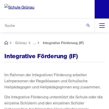
N
S
Zur Bereichsauswahl
Zur Hilfsnavigation
Zum Inhalt
Zur Suche
Suche
Global
Navigation
Grünau
...
Integrative Förderung (IF)
[no
title]
Integrative Förderung (IF)
Im Rahmen der Integrativen Förderung arbeiten
Lehrpersonen der Regelklassen und Schulische
Heilpädagogen und Heilpädagoginnen eng zusammen.
Die Integrative Förderung unterstützt die Schule oder die
einzelne Schülerin und den einzelnen Schüler
insbesondere bei folgenden Herausforderungen: