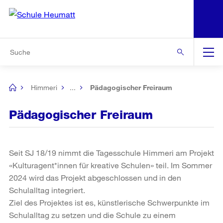
N
S
Zur Bereichsauswahl
Zur Hilfsnavigation
Zum Inhalt
Zur Suche
Suche
Global
Navigation
Himmeri
...
Pädagogischer Freiraum
[no
title]
Pädagogischer Freiraum
Seit SJ 18/19 nimmt die Tagesschule Himmeri am Projekt
«Kulturagent*innen für kreative Schulen» teil. Im Sommer
2024 wird das Projekt abgeschlossen und in den
Schulalltag integriert.
Ziel des Projektes ist es, künstlerische Schwerpunkte im
Schulalltag zu setzen und die Schule zu einem