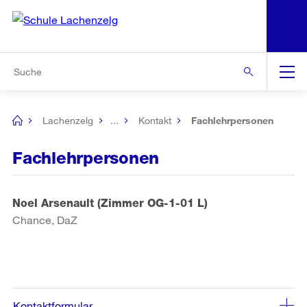
N
S
Zur Bereichsauswahl
Zur Hilfsnavigation
Zum Inhalt
Zur Suche
Suche
Global
Navigation
Lachenzelg
...
Kontakt
Fachlehrpersonen
[no
title]
Fachlehrpersonen
Noel Arsenault (Zimmer OG-1-01 L)
Chance, DaZ
Kontaktformular