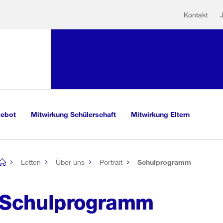
Hilfs
Sprunglink:
Kontakt
Navigation
sauswahl
vigation
m Inhalt
r Suche
gebot
Mitwirkung Schülerschaft
Mitwirkung Eltern
Letten
Über uns
Portrait
Schulprogramm
[no
title]
Schulprogramm