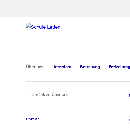
Zur Bereich
Zur Hilfsna
Zu
Zu
Global
Navigation
(aktiv)
Über uns
Unterricht
Betreuung
Freizeitan
Zurück zu Über uns
Portrait