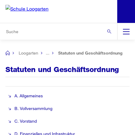
N
S
Zur Bereichsauswahl
Zur Hilfsnavigation
Zum Inhalt
Zur Suche
Suche
Global
Navigation
Loogarten
...
Statuten und Geschäftsordnung
[no
title]
Statuten und Geschäftsordnung
A. Allgemeines
B. Vollversammlung
C. Vorstand
D. Finanzielles und Infrastruktur