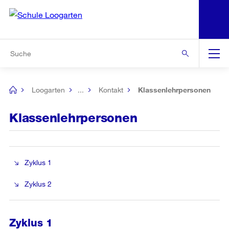
N
S
Zur Bereichsauswahl
Zur Hilfsnavigation
Zum Inhalt
Zur Suche
Suche
Global
Navigation
Loogarten
...
Kontakt
Klassenlehrpersonen
[no
title]
Klassenlehrpersonen
Zyklus 1
Zyklus 2
Zyklus 1