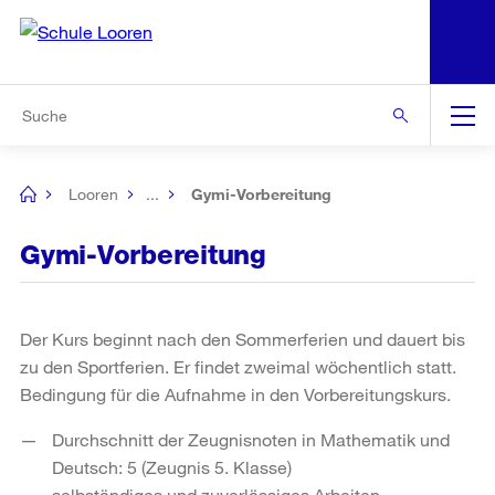
N
S
Zur Bereichsauswahl
Zur Hilfsnavigation
Zum Inhalt
Zur Suche
Suche
Global
Navigation
Looren
...
Gymi-Vorbereitung
[no
title]
Gymi-Vorbereitung
Der Kurs beginnt nach den Sommerferien und dauert bis
zu den Sportferien. Er findet zweimal wöchentlich statt.
Bedingung für die Aufnahme in den Vorbereitungskurs.
Durchschnitt der Zeugnisnoten in Mathematik und
Deutsch: 5 (Zeugnis 5. Klasse)
selbständiges und zuverlässiges Arbeiten